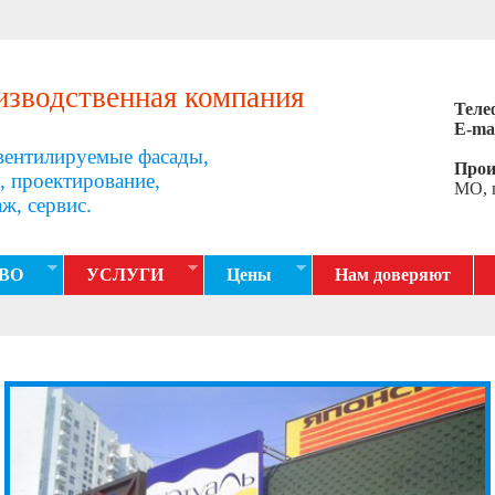
изводственная компания
Телеф
E-mai
вентилируемые фасады,
Прои
, проектирование,
МО, 
ж, сервис.
ВО
УСЛУГИ
Цены
Нам доверяют