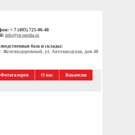
он: + 7 (495) 725-06-48
l:
info@rp-media.ru
зводственная база и склады:
г. Железнодорожный, ул. Автозаводская, дом 48
Фотогалерея
О нас
Вакансии